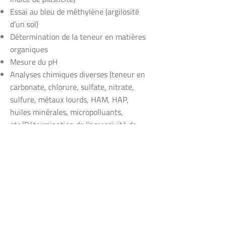
Essai au bleu de méthylène (argilosité
d’un sol)
Détermination de la teneur en matières
organiques
Mesure du pH
Analyses chimiques diverses (teneur en
carbonate, chlorure, sulfate, nitrate,
sulfure, métaux lourds, HAM, HAP,
huiles minérales, micropolluants,
etc.)Détermination de l’agressivité de
l’eau contre les bétons (Baumann-Gully)
Essai de perméabilité en cellule
œdométrique rigide (charge variable) ou
au perméamètre à sable (charge
constante)
Essai de compressibilité à l’œdomètre
Essai de gonflement par immersion (y